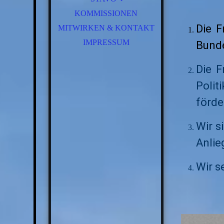
KOMMISSIONEN
JUNI 26
Die F
MITWIRKEN & KONTAKT
MAI 26
KONST. SITZUNG APR´26
IMPRESSUM
Bunde
Die F
Polit
förde
Wir s
Anlie
Wir s